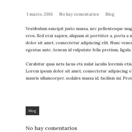
1 marzo, 2016
No hay comentarios
Blog
Vestibulum suscipit justo massa, nec pellentesque magn
eros. Sed erat sapien, aliquam at porttitor a, porta a
dolor sit amet, consectetur adipiscing elit. Nunc vene
egestas ante. Aenean id vulputate felis pretium, ligula
Curabitur quas nets lacus ets nulat iaculis loremis etis
Lorem ipsum dolor sit amet, consectetur adipiscing eli
mauris ullamcorper, sodales massa id, facilisis mi. Proi
blog
No hay comentarios