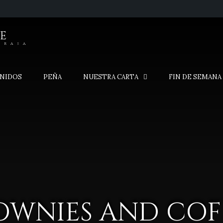
E
brasa
ENIDOS
PEÑA
NUESTRA CARTA
FIN DE SEMANA
OWNIES AND COF