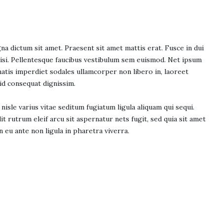
a dictum sit amet. Praesent sit amet mattis erat. Fusce in dui
 nisi. Pellentesque faucibus vestibulum sem euismod. Net ipsum
natis imperdiet sodales ullamcorper non libero in, laoreet
 id consequat dignissim.
 nisle varius vitae seditum fugiatum ligula aliquam qui sequi.
t rutrum eleif arcu sit aspernatur nets fugit, sed quia sit amet
n eu ante non ligula in pharetra viverra.