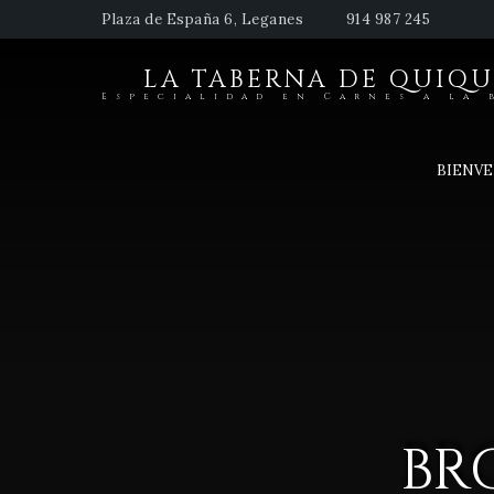
Plaza de España 6, Leganes
914 987 245
LA TABERNA DE QUIQU
Especialidad en Carnes a la 
BIENV
BR